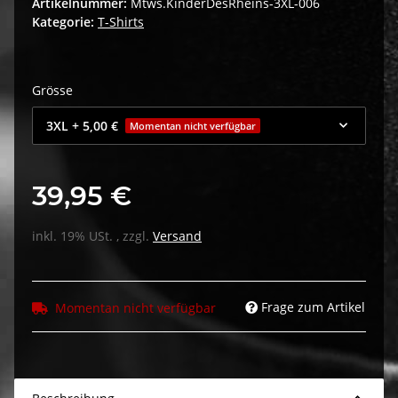
Artikelnummer:
Mtws.KinderDesRheins-3XL-006
Kategorie:
T-Shirts
Grösse
3XL
+ 5,00 €
Momentan nicht verfügbar
39,95 €
inkl. 19% USt. , zzgl.
Versand
Frage zum Artikel
Momentan nicht verfügbar