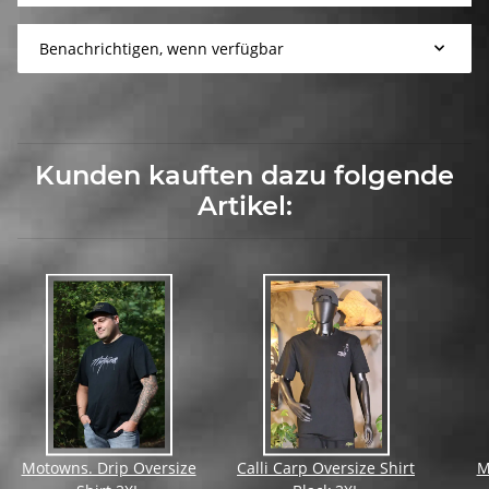
Benachrichtigen, wenn verfügbar
Kunden kauften dazu folgende
Artikel:
Motowns. Drip Oversize
Calli Carp Oversize Shirt
M