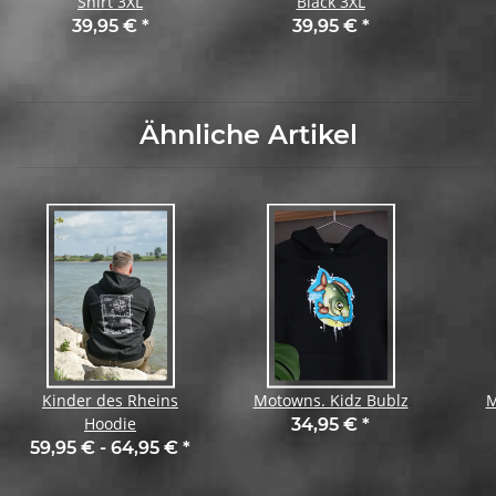
Shirt 3XL
Black 3XL
39,95 €
*
39,95 €
*
Ähnliche Artikel
Kinder des Rheins
Motowns. Kidz Bublz
M
Hoodie
34,95 €
*
59,95 € -
64,95 €
*